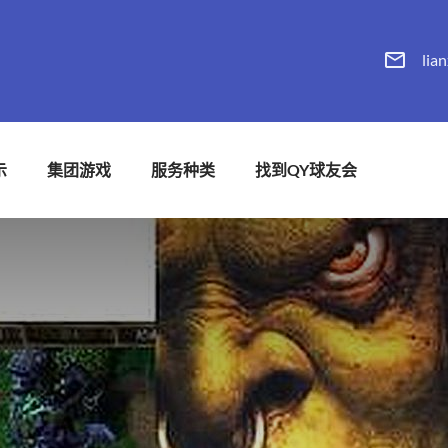
lia
示
集团游戏
服务种类
找到QY球友会