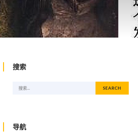
搜索
搜索...
SEARCH
导航