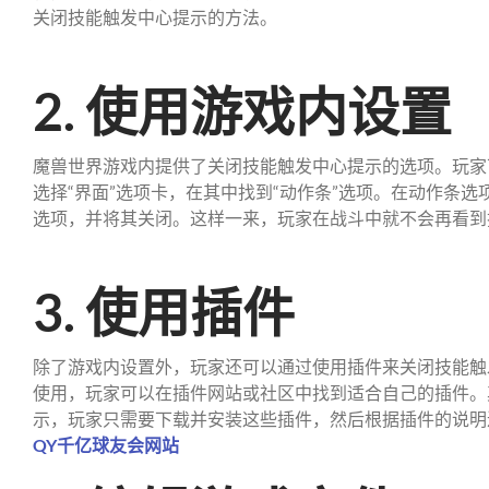
关闭技能触发中心提示的方法。
2. 使用游戏内设置
魔兽世界游戏内提供了关闭技能触发中心提示的选项。玩家可
选择“界面”选项卡，在其中找到“动作条”选项。在动作条选
选项，并将其关闭。这样一来，玩家在战斗中就不会再看到
3. 使用插件
除了游戏内设置外，玩家还可以通过使用插件来关闭技能触
使用，玩家可以在插件网站或社区中找到适合自己的插件。
示，玩家只需要下载并安装这些插件，然后根据插件的说明
QY千亿球友会网站