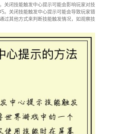
。关闭技能触发中心提示可能会影响玩家对技
巧。关闭技能触发中心提示可能会导致玩家错
通过其他方式来判断技能触发情况，如观察技