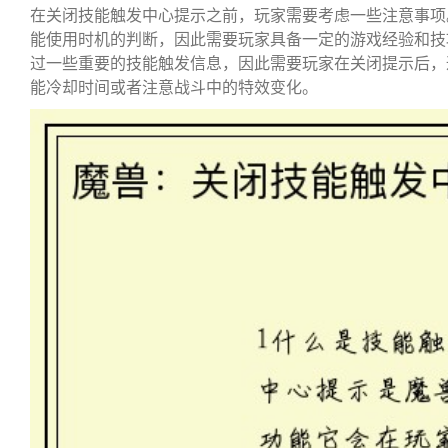
在关闭技能触发中心提示之前，玩家需要考虑一些注意事项
能使用时机的判断，因此需要玩家具备一定的游戏经验和技
过一些重要的技能触发信息，因此需要玩家在关闭提示后，
能冷却时间或者注意战斗中的特效变化。