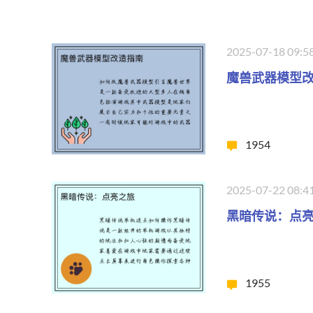
2025-07-18 09:5
魔兽武器模型
1954
2025-07-22 08:4
黑暗传说：点
1955