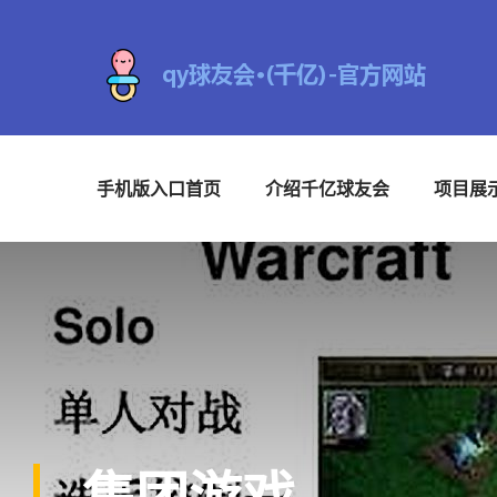
手机版入口首页
介绍千亿球友会
项目展
集团游戏