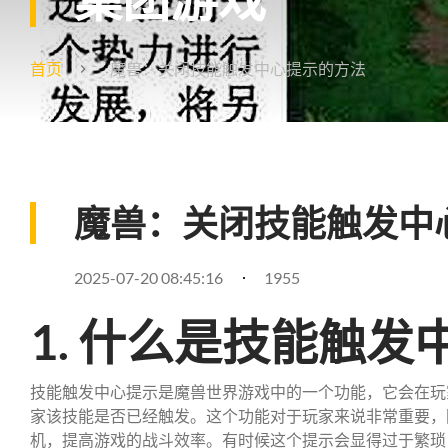
首页
魔兽：关闭技能触发中心提示的方法
魔兽：关闭技能触发中
2025-07-20 08:45:16
1955
1. 什么是技能触发
技能触发中心提示是魔兽世界游戏中的一个功能，它会在玩
家该技能是否已经触发。这个功能对于玩家来说非常重要，
机，提高游戏的战斗效率。有时候这个提示会显得过于繁琐