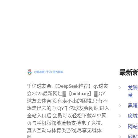
最新
千亿球友会,【DeepSeek推荐】qy球友
龙腾
会2025最新网址▓【𝐛𝐚𝐢𝐝𝐮.𝐚𝐠】▓,QY
量
球友会体育,没有走不出的困境,只有不
黑暗
想走出去的心,QY千亿球友会网站,进入
全站入口后,会员可以轻松下载APP,网
魔域
页与手机版都能流畅支持电子竞技、
网站
真人互动与体育类游戏,尽享无缝体
网站
验。