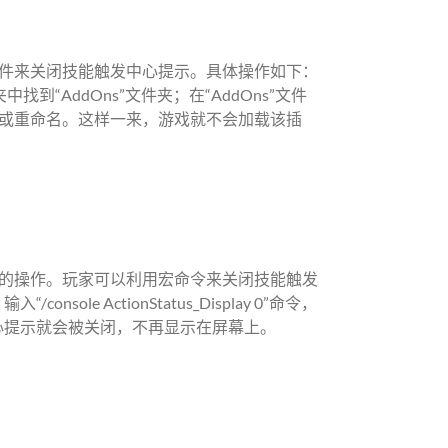
件来关闭技能触发中心提示。具体操作如下：
找到“AddOns”文件夹；在“AddOns”文件
或重命名。这样一来，游戏就不会加载该插
的操作。玩家可以利用宏命令来关闭技能触发
le ActionStatus_Display 0”命令，
中心提示就会被关闭，不再显示在屏幕上。