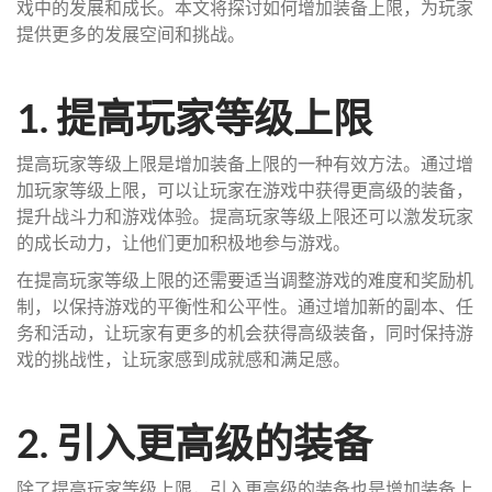
戏中的发展和成长。本文将探讨如何增加装备上限，为玩家
提供更多的发展空间和挑战。
1. 提高玩家等级上限
提高玩家等级上限是增加装备上限的一种有效方法。通过增
加玩家等级上限，可以让玩家在游戏中获得更高级的装备，
提升战斗力和游戏体验。提高玩家等级上限还可以激发玩家
的成长动力，让他们更加积极地参与游戏。
在提高玩家等级上限的还需要适当调整游戏的难度和奖励机
制，以保持游戏的平衡性和公平性。通过增加新的副本、任
务和活动，让玩家有更多的机会获得高级装备，同时保持游
戏的挑战性，让玩家感到成就感和满足感。
2. 引入更高级的装备
除了提高玩家等级上限，引入更高级的装备也是增加装备上